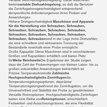
Variable Geschwindigkeitsregelung: Diese Maschinen
bieten
variable Drehzahlregelung
, so daß die Benutzer
die Zentrifugationsgeschwindigkeit entsprechend
der
spezifische Anforderungen
von ihren Proben und
Anwendungen.
Höhere Drehgeschwindigkeit:
Maschinen und Apparate
für die Herstellung von Schrauben, Schrauben,
Schrauben, Schrauben, Schrauben, Schrauben,
Schrauben, Schrauben, Schrauben, Schrauben,
Schrauben, Schrauben
sind in der Lage,
hohe Drehzahlen
,
die eine schnellere und wirksamere Trennung der
Bestandteile innerhalb einer Probe ermöglicht.
Große Kapazität: Diese Maschinen sind in verschiedenen
Größen und Kapazitäten erhältlich und bieten Platz
für
Weite Reichweite
Die Ergebnisse der Studie zeigen,
dass die Zahl der Probenmengen von kleinen Labor- bis zu
großen industriellen Anwendungen beträchtlich ist.
Präzise Temperaturkontrolle:
Zahlreiche
Hochgeschwindigkeits-Zentrifugen
die
Temperaturregelungsoptionen, die
präzise
Temperaturregelung
während der Zentrifugation, um die
Unversehrtheit und Stabilität der Probe zu gewährleisten.
Versatile Rotoroptionen: Hochgeschwindigkeits-Zentrifugen
bieten eine Reihe von
Rotoroptionen
, einschließlich
Festwinkel- und Ausschwungrotoren, die eine Flexibilität