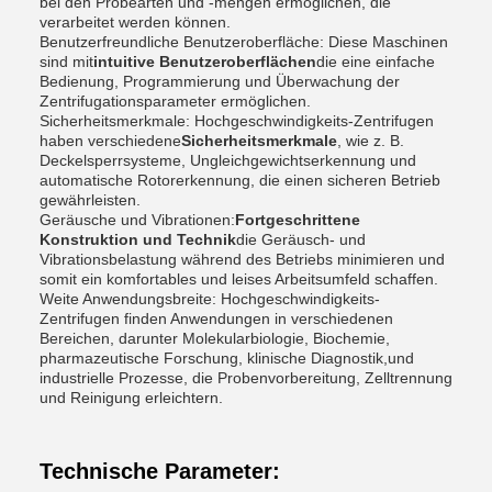
bei den Probearten und -mengen ermöglichen, die
verarbeitet werden können.
Benutzerfreundliche Benutzeroberfläche: Diese Maschinen
sind mit
intuitive Benutzeroberflächen
die eine einfache
Bedienung, Programmierung und Überwachung der
Zentrifugationsparameter ermöglichen.
Sicherheitsmerkmale: Hochgeschwindigkeits-Zentrifugen
haben verschiedene
Sicherheitsmerkmale
, wie z. B.
Deckelsperrsysteme, Ungleichgewichtserkennung und
automatische Rotorerkennung, die einen sicheren Betrieb
gewährleisten.
Geräusche und Vibrationen:
Fortgeschrittene
Konstruktion und Technik
die Geräusch- und
Vibrationsbelastung während des Betriebs minimieren und
somit ein komfortables und leises Arbeitsumfeld schaffen.
Weite Anwendungsbreite: Hochgeschwindigkeits-
Zentrifugen finden Anwendungen in verschiedenen
Bereichen, darunter Molekularbiologie, Biochemie,
pharmazeutische Forschung, klinische Diagnostik,und
industrielle Prozesse, die Probenvorbereitung, Zelltrennung
und Reinigung erleichtern.
Technische Parameter: