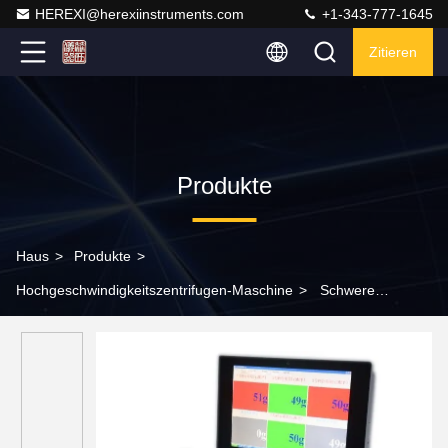
HEREXI@herexiinstruments.com
+1-343-777-1645
Zitieren
Produkte
Haus
>
Produkte
>
Hochgeschwindigkeitszentrifugen-Maschine
>
Schwere
Hochgeschwindigkeits-Medizinische Zentrifuge 220V 50HZ zur
Reinigung