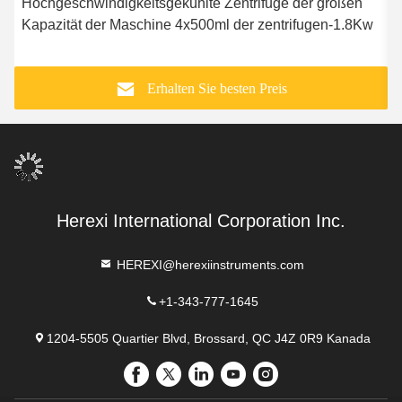
Hochgeschwindigkeitsgekühlte Zentrifuge der großen
G
Kapazität der Maschine 4x500ml der zentrifugen-1.8Kw
b
Erhalten Sie besten Preis
Herexi International Corporation Inc.
HEREXI@herexiinstruments.com
+1-343-777-1645
1204-5505 Quartier Blvd, Brossard, QC J4Z 0R9 Kanada