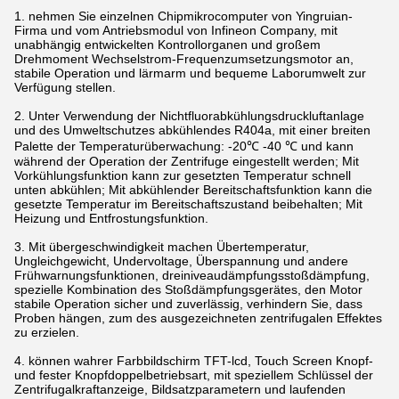
1. nehmen Sie einzelnen Chipmikrocomputer von Yingruian-
Firma und vom Antriebsmodul von Infineon Company, mit
unabhängig entwickelten Kontrollorganen und großem
Drehmoment Wechselstrom-Frequenzumsetzungsmotor an,
stabile Operation und lärmarm und bequeme Laborumwelt zur
Verfügung stellen.
2. Unter Verwendung der Nichtfluorabkühlungsdruckluftanlage
und des Umweltschutzes abkühlendes R404a, mit einer breiten
Palette der Temperaturüberwachung: -20℃ -40 ℃ und kann
während der Operation der Zentrifuge eingestellt werden; Mit
Vorkühlungsfunktion kann zur gesetzten Temperatur schnell
unten abkühlen; Mit abkühlender Bereitschaftsfunktion kann die
gesetzte Temperatur im Bereitschaftszustand beibehalten; Mit
Heizung und Entfrostungsfunktion.
3. Mit übergeschwindigkeit machen Übertemperatur,
Ungleichgewicht, Undervoltage, Überspannung und andere
Frühwarnungsfunktionen, dreiniveaudämpfungsstoßdämpfung,
spezielle Kombination des Stoßdämpfungsgerätes, den Motor
stabile Operation sicher und zuverlässig, verhindern Sie, dass
Proben hängen, zum des ausgezeichneten zentrifugalen Effektes
zu erzielen.
4. können wahrer Farbbildschirm TFT-lcd, Touch Screen Knopf-
und fester Knopfdoppelbetriebsart, mit speziellem Schlüssel der
Zentrifugalkraftanzeige, Bildsatzparametern und laufenden