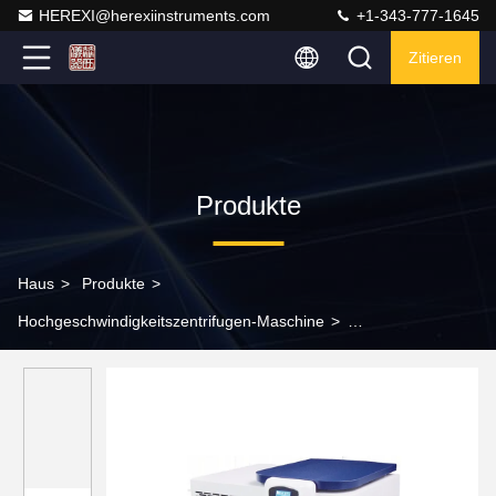
HEREXI@herexiinstruments.com
+1-343-777-1645
Zitieren
Produkte
Haus
>
Produkte
>
Hochgeschwindigkeitszentrifugen-Maschine
>
Hochgeschwindigkeitsgekühlte Zentrifuge der großen Kapazität
der Maschine 4x500ml der zentrifugen-1.8Kw