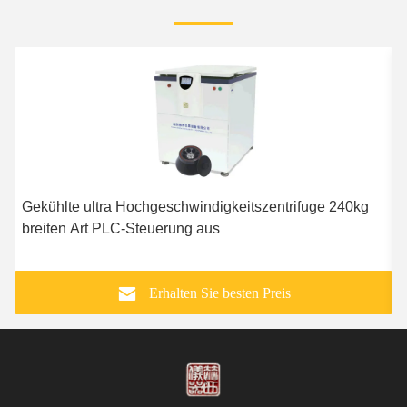
Gekühlte ultra Hochgeschwindigkeitszentrifuge 240kg
V
breiten Art PLC-Steuerung aus
M
Erhalten Sie besten Preis