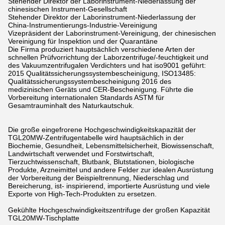
Stehender Direktor der Laborinstrument-Niederlassung der
chinesischen Instrument-Gesellschaft
Stehender Direktor der Laborinstrument-Niederlassung der
China-Instrumentierungs-Industrie-Vereinigung
Vizepräsident der Laborinstrument-Vereinigung, der chinesischen
Vereinigung für Inspektion und der Quarantäne
Die Firma produziert hauptsächlich verschiedene Arten der
schnellen Prüfvorrichtung der Laborzentrifuge/-feuchtigkeit und
des Vakuumzentrifugalen Verdichters und hat iso9001 geführt:
2015 Qualitätssicherungssystembescheinigung, ISO13485:
Qualitätssicherungssystembescheinigung 2016 des
medizinischen Geräts und CER-Bescheinigung. Führte die
Vorbereitung internationalen Standards ASTM für
Gesamtrauminhalt des Naturkautschuk.
Die große eingefrorene Hochgeschwindigkeitskapazität der
TGL20MW-Zentrifugentabelle wird hauptsächlich in der
Biochemie, Gesundheit, Lebensmittelsicherheit, Biowissenschaft,
Landwirtschaft verwendet und Forstwirtschaft,
Tierzuchtwissenschaft, Blutbank, Blutstationen, biologische
Produkte, Arzneimittel und andere Felder zur idealen Ausrüstung
der Vorbereitung der Beispieltrennung, Niederschlag und
Bereicherung, ist- inspirierend, importierte Ausrüstung und viele
Exporte von High-Tech-Produkten zu ersetzen.
Gekühlte Hochgeschwindigkeitszentrifuge der großen Kapazität
TGL20MW-Tischplatte