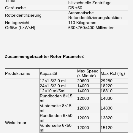
Timer
blitzschnelle Zentrifuge
Geräusche
DB ≤60
Automatische
Rotoridentifizierung
Rotoridentifizierungsfunktion
Nettogewicht
110 Kilogramm
Größe (L×W×H)
630×760×400 Millimeter
Zusammengebrachter Rotor-Parameter:
Max Speed
Produktname
Kapazität
Max Rcf (×g)
(r-Minute)
12×1.5/2.0 ml
20600
29280
24×1.5/2.0 ml
14000
18220
12×10 ml/5ml
14000
18810
Rundboden 8×15
12000
14830
ml
Vunterseite 8×15
12000
14830
ml
Rundboden 6×50
12000
13820
ml
Winkelrotor
Vunterseite 6×50
12000
15120
ml