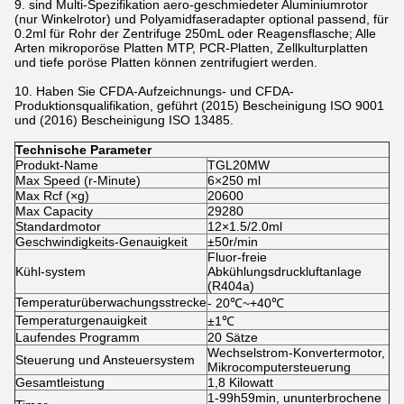
9. sind Multi-Spezifikation aero-geschmiedeter Aluminiumrotor
(nur Winkelrotor) und Polyamidfaseradapter optional passend, für
0.2ml für Rohr der Zentrifuge 250mL oder Reagensflasche; Alle
Arten mikroporöse Platten MTP, PCR-Platten, Zellkulturplatten
und tiefe poröse Platten können zentrifugiert werden.
10. Haben Sie CFDA-Aufzeichnungs- und CFDA-
Produktionsqualifikation, geführt (2015) Bescheinigung ISO 9001
und (2016) Bescheinigung ISO 13485.
Technische Parameter
Produkt-Name
TGL20MW
Max Speed (r-Minute)
6×250 ml
Max Rcf (×g)
20600
Max Capacity
29280
Standardmotor
12×1.5/2.0ml
Geschwindigkeits-Genauigkeit
±50r/min
Fluor-freie
Kühl-system
Abkühlungsdruckluftanlage
(R404a)
Temperaturüberwachungsstrecke
- 20℃~+40℃
Temperaturgenauigkeit
±1℃
Laufendes Programm
20 Sätze
Wechselstrom-Konvertermotor,
Steuerung und Ansteuersystem
Mikrocomputersteuerung
Gesamtleistung
1,8 Kilowatt
1-99h59min, ununterbrochene