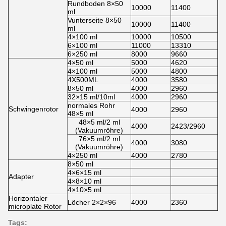
Rundboden 8×50
10000
11400
ml
Vunterseite 8×50
10000
11400
ml
4×100 ml
10000
10500
6×100 ml
11000
13310
6×250 ml
8000
9660
4×50 ml
5000
4620
4×100 ml
5000
4800
4X500ML
4000
3580
8×50 ml
4000
2960
32×15 ml/10ml
4000
2960
normales Rohr
Schwingenrotor
4000
2960
48×5 ml
48×5 ml/2 ml
4000
2423/2960
(Vakuumröhre)
76×5 ml/2 ml
4000
3080
(Vakuumröhre)
4×250 ml
4000
2780
8×50 ml
4×6×15 ml
Adapter
4×8×10 ml
4×10×5 ml
Horizontaler
Löcher 2×2×96
4000
2360
microplate Rotor
Tags: