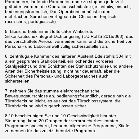
Parametern, laufende Parameter, ohne zu stoppen jederzeit
geändert werden, die Operationsschnittstelle, ist intuitiv, einfach,
bedienungsfreundlich; Das Operationsmenü ist in den
mehrfachen Sprachen verfügbar (die Chinesen, Englisch,
russisches, portugiesisch).
5. Biosicherheits-nimmt luftdichter Winkelrotor
Silikonkautschukintegral-Dichtungsring (EU RoHS 2015/863), das
das verschüttete Aerosol vermeiden kann, und die Sicherheit von
Personal- und Laborumwelt völlig sicherzustellen an.
6. zentrifugale Kammer des hinteren Austenit Edelstahls 304 mit
allem gesprühten Stahloberteil, ein lochendes vorderes
Stahlgesicht und drei Schichten der Stahlschutzhülse und andere
Arten der Sicherheitsleistung, nicht nur dauerhaft, aber die
Sicherheit des Personal- und Laborgebrauches auch
sicherstellen.
7. nehmen Sie das stumme elektromechanische
Bewegungstürschloss an, bedienungsfreundlich, gerade nah die
Türabdeckung leicht, es auslöst das Türschlosssystem, die
Türabdeckung wird zugeschlossen sicher.
8,10 beschleunigen Sie und 10 Geschwindigkeit hinunter
Steuerung, kann 20 Gruppen der verbraucherbestimmten
Programme speichern, bequem, allgemeine Programme, Stiefel
zu nennen für das zuletzt benutzte Programm.