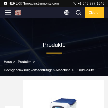
HEREXI@herexiinstruments.com
+1-343-777-1645
Zitieren
Produkte
Haus
>
Produkte
>
Hochgeschwindigkeitszentrifugen-Maschine
>
100V-230V
Hochgeschwindigkeits-Benchtop Zentrifuge