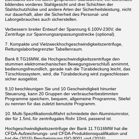
bildendes vorderes Stahlgesicht und drei Schichten der
Stahlschutzhülse und andere Arten der Sicherheitsleistung, nicht
nur dauerhaft, aber die Sicherheit des Personal- und
Laborgebrauches auch sicherstellen.
Verbessern breiter Entwurf der Spannung 6.100V-230V, die
Zentrifuge zur Spannungsanpassungsstrecke (optional).
7. Kompakte und Vielzweckhochgeschwindigkeitszentrifuge,
Rettungslaborbegrenzter Tabellenraum.
Bank 8.TG16MW, die Hochgeschwindigkeitszentrifuge den
stummen elektromechanischen Bewegungsverschluß annimmt,
bedienungsfreundlich, gerade nah die Türabdeckung leicht, das
Türschlosssystem, wird, die Türabdeckung wird zugeschlossen
sicher ausgelöst.
9,10 beschleunigen Sie und 10 Geschwindigkeit hinunter
Steuerung, kann 20 Gruppen der verbraucherbestimmten
Programme speichern, bequem, allgemeine Programme, Stiefel
zu nennen für das zuletzt benutzte Programm.
10. Multi-Spezifikationsluftfahrt schmiedete den Aluminiumrotor,
der für 1.5mL für zentrifugales Rohr 10mL passend ist.
Hochgeschwindigkeitszentrifuge der Bank 11.TG16MW hat die
CFDA-Aufzeichnungs- und CFDA-Produktionsqualifikation und
hat die (2015) Bescheinigung ISO 9001 und (2016)