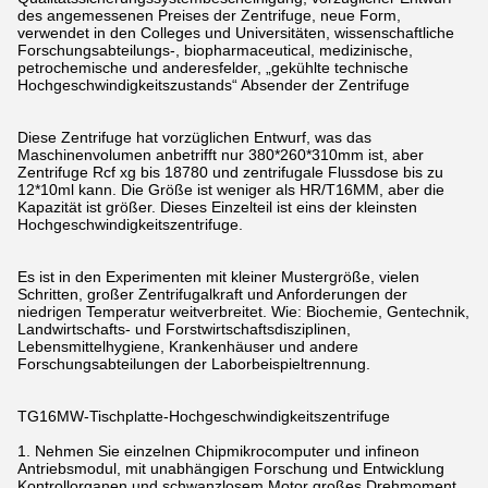
des angemessenen Preises der Zentrifuge, neue Form,
verwendet in den Colleges und Universitäten, wissenschaftliche
Forschungsabteilungs-, biopharmaceutical, medizinische,
petrochemische und anderesfelder, „gekühlte technische
Hochgeschwindigkeitszustands“ Absender der Zentrifuge
Diese Zentrifuge hat vorzüglichen Entwurf, was das
Maschinenvolumen anbetrifft nur 380*260*310mm ist, aber
Zentrifuge Rcf xg bis 18780 und zentrifugale Flussdose bis zu
12*10ml kann. Die Größe ist weniger als HR/T16MM, aber die
Kapazität ist größer. Dieses Einzelteil ist eins der kleinsten
Hochgeschwindigkeitszentrifuge.
Es ist in den Experimenten mit kleiner Mustergröße, vielen
Schritten, großer Zentrifugalkraft und Anforderungen der
niedrigen Temperatur weitverbreitet. Wie: Biochemie, Gentechnik,
Landwirtschafts- und Forstwirtschaftsdisziplinen,
Lebensmittelhygiene, Krankenhäuser und andere
Forschungsabteilungen der Laborbeispieltrennung.
TG16MW-Tischplatte-Hochgeschwindigkeitszentrifuge
1. Nehmen Sie einzelnen Chipmikrocomputer und infineon
Antriebsmodul, mit unabhängigen Forschung und Entwicklung
Kontrollorganen und schwanzlosem Motor großes Drehmoment