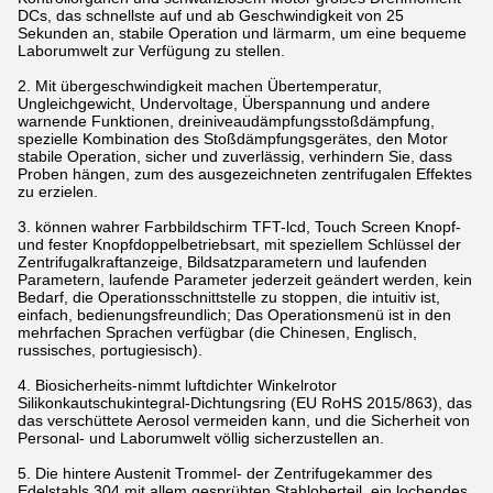
DCs, das schnellste auf und ab Geschwindigkeit von 25
Sekunden an, stabile Operation und lärmarm, um eine bequeme
Laborumwelt zur Verfügung zu stellen.
2. Mit übergeschwindigkeit machen Übertemperatur,
Ungleichgewicht, Undervoltage, Überspannung und andere
warnende Funktionen, dreiniveaudämpfungsstoßdämpfung,
spezielle Kombination des Stoßdämpfungsgerätes, den Motor
stabile Operation, sicher und zuverlässig, verhindern Sie, dass
Proben hängen, zum des ausgezeichneten zentrifugalen Effektes
zu erzielen.
3. können wahrer Farbbildschirm TFT-lcd, Touch Screen Knopf-
und fester Knopfdoppelbetriebsart, mit speziellem Schlüssel der
Zentrifugalkraftanzeige, Bildsatzparametern und laufenden
Parametern, laufende Parameter jederzeit geändert werden, kein
Bedarf, die Operationsschnittstelle zu stoppen, die intuitiv ist,
einfach, bedienungsfreundlich; Das Operationsmenü ist in den
mehrfachen Sprachen verfügbar (die Chinesen, Englisch,
russisches, portugiesisch).
4. Biosicherheits-nimmt luftdichter Winkelrotor
Silikonkautschukintegral-Dichtungsring (EU RoHS 2015/863), das
das verschüttete Aerosol vermeiden kann, und die Sicherheit von
Personal- und Laborumwelt völlig sicherzustellen an.
5. Die hintere Austenit Trommel- der Zentrifugekammer des
Edelstahls 304 mit allem gesprühten Stahloberteil, ein lochendes