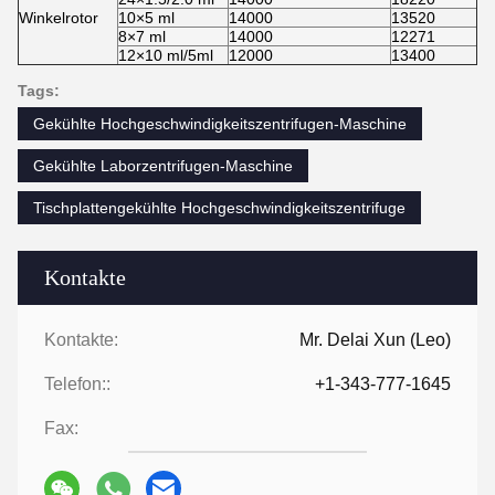
Winkelrotor
10×5 ml
14000
13520
8×7 ml
14000
12271
12×10 ml/5ml
12000
13400
Tags:
Gekühlte Hochgeschwindigkeitszentrifugen-Maschine
Gekühlte Laborzentrifugen-Maschine
Tischplattengekühlte Hochgeschwindigkeitszentrifuge
Kontakte
Kontakte:
Mr. Delai Xun (Leo)
Telefon::
+1-343-777-1645
Fax: