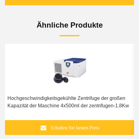
Ähnliche Produkte
Hochgeschwindigkeitsgekühlte Zentrifuge der großen
G
Kapazität der Maschine 4x500ml der zentrifugen-1.8Kw
b
Erhalten Sie besten Preis