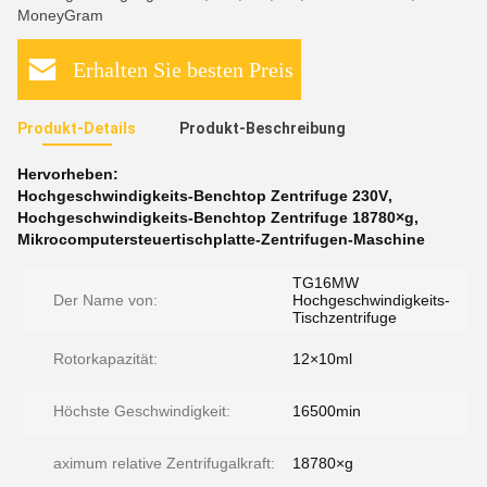
MoneyGram
Erhalten Sie besten Preis
Produkt-Details
Produkt-Beschreibung
Hervorheben:
Hochgeschwindigkeits-Benchtop Zentrifuge 230V
,
Hochgeschwindigkeits-Benchtop Zentrifuge 18780×g
,
Mikrocomputersteuertischplatte-Zentrifugen-Maschine
TG16MW
Der Name von:
Hochgeschwindigkeits-
Tischzentrifuge
Rotorkapazität:
12×10ml
Höchste Geschwindigkeit:
16500min
aximum relative Zentrifugalkraft:
18780×g