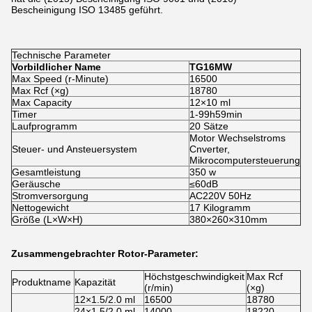
Bescheinigung ISO 13485 geführt.
Technische Parameter
Vorbildlicher Name
TG16MW
Max Speed (r-Minute)
16500
Max Rcf (×g)
18780
Max Capacity
12×10 ml
Timer
1-99h59min
Laufprogramm
20 Sätze
Motor Wechselstroms
Steuer- und Ansteuersystem
Cnverter,
Mikrocomputersteuerung
Gesamtleistung
350 w
Geräusche
≤60dB
Stromversorgung
AC220V 50Hz
Nettogewicht
17 Kilogramm
Größe (L×W×H)
380×260×310mm
Zusammengebrachter Rotor-Parameter:
Höchstgeschwindigkeit
Max Rcf
Produktname
Kapazität
(r/min)
(×g)
12×1.5/2.0 ml
16500
18780
24×1.5/2.0 ml
14000
18220