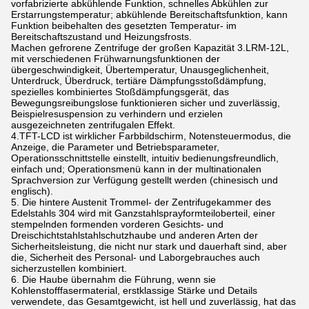
vorfabrizierte abkühlende Funktion, schnelles Abkühlen zur
Erstarrungstemperatur; abkühlende Bereitschaftsfunktion, kann
Funktion beibehalten des gesetzten Temperatur- im
Bereitschaftszustand und Heizungsfrosts.
Machen gefrorene Zentrifuge der großen Kapazität 3.LRM-12L,
mit verschiedenen Frühwarnungsfunktionen der
übergeschwindigkeit, Übertemperatur, Unausgeglichenheit,
Unterdruck, Überdruck, tertiäre Dämpfungsstoßdämpfung,
spezielles kombiniertes Stoßdämpfungsgerät, das
Bewegungsreibungslose funktionieren sicher und zuverlässig,
Beispielresuspension zu verhindern und erzielen
ausgezeichneten zentrifugalen Effekt.
4.TFT-LCD ist wirklicher Farbbildschirm, Notensteuermodus, die
Anzeige, die Parameter und Betriebsparameter,
Operationsschnittstelle einstellt, intuitiv bedienungsfreundlich,
einfach und; Operationsmenü kann in der multinationalen
Sprachversion zur Verfügung gestellt werden (chinesisch und
englisch).
5. Die hintere Austenit Trommel- der Zentrifugekammer des
Edelstahls 304 wird mit Ganzstahlsprayformteiloberteil, einer
stempelnden formenden vorderen Gesichts- und
Dreischichtstahlstahlschutzhaube und anderen Arten der
Sicherheitsleistung, die nicht nur stark und dauerhaft sind, aber
die, Sicherheit des Personal- und Laborgebrauches auch
sicherzustellen kombiniert.
6. Die Haube übernahm die Führung, wenn sie
Kohlenstofffasermaterial, erstklassige Stärke und Details
verwendete, das Gesamtgewicht, ist hell und zuverlässig, hat das