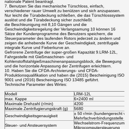
nationale Patent beantragt.
7. Benutzen Sie das mechanische Türschloss, einfach,
verschiedener rauer Umwelt zu benützen und sich anzupassen.
Nur leicht die Türabdeckung schließen, die das Türschlosssystem
auslöst und die Türabdeckung sicher zuschließt.
die Beschleunigung mit 8,10 Gängen und die
Geschwindigkeitsregelung der Verlangsamung 10 können 16
Sätze der Kundenprogramme des Benutzers speichern, die
Steuerparameter des laufenden Rotors jederzeit zu ändern und
zeigen die anhebende Kurve der Geschwindigkeit, zentrifugale
integrale Kurve und Fieberkurve an.
Gefrorene Zentrifuge der super-großen Kapazität 9.LRM-12L,
Fahrgestelle mit Gießmaschinen- und
Kohlenstoffstahlgießmaschinenanpassungsblock, die Bewegung
und die horizontale Anpassung der Zentrifugen erleichtern.
10. Haben Sie die CFDA-Archivierungs- und CFDA-
Produktionsqualifikation und haben die (2015) Bescheinigung ISO
9001 und (2016) Bescheinigung ISO 13485 geführt.
Technische Parameter des Wirtes:
Modell
LRM-12L
max. Kappe
6×2400 ml
Maximale Drehzahl (r/min)
4200
Maximale Zentrifugierungskraft (g)
5680
± 50 r/min (kundengerecht ve
Geschwindigkeitsgenauigkeit
Mehrfachverbindungsstelle vo
Wechselstrom-Frequenzumse
Steuer- und Ansteuersystem
Mikrocomputersteuerung