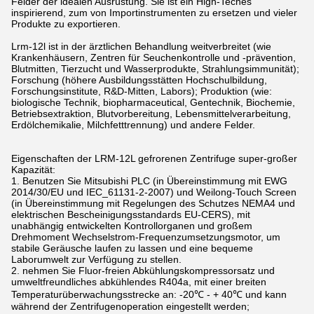
Felder der idealen Ausrüstung. Sie ist ein High-Teches
inspirierend, zum von Importinstrumenten zu ersetzen und vieler
Produkte zu exportieren.
Lrm-12l ist in der ärztlichen Behandlung weitverbreitet (wie
Krankenhäusern, Zentren für Seuchenkontrolle und -prävention,
Blutmitten, Tierzucht und Wasserprodukte, Strahlungsimmunität);
Forschung (höhere Ausbildungsstätten Hochschulbildung,
Forschungsinstitute, R&D-Mitten, Labors); Produktion (wie:
biologische Technik, biopharmaceutical, Gentechnik, Biochemie,
Betriebsextraktion, Blutvorbereitung, Lebensmittelverarbeitung,
Erdölchemikalie, Milchfetttrennung) und andere Felder.
Eigenschaften der LRM-12L gefrorenen Zentrifuge super-großer
Kapazität:
1. Benutzen Sie Mitsubishi PLC (in Übereinstimmung mit EWG
2014/30/EU und IEC_61131-2-2007) und Weilong-Touch Screen
(in Übereinstimmung mit Regelungen des Schutzes NEMA4 und
elektrischen Bescheinigungsstandards EU-CERS), mit
unabhängig entwickelten Kontrollorganen und großem
Drehmoment Wechselstrom-Frequenzumsetzungsmotor, um
stabile Geräusche laufen zu lassen und eine bequeme
Laborumwelt zur Verfügung zu stellen.
2. nehmen Sie Fluor-freien Abkühlungskompressorsatz und
umweltfreundliches abkühlendes R404a, mit einer breiten
Temperaturüberwachungsstrecke an: -20℃ - + 40℃ und kann
während der Zentrifugenoperation eingestellt werden;