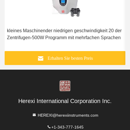
kleines Maschinender niedrigen geschwindigkeit 20 der
T
Zentrifugen-500W Programm mit mehrfachen Sprachen
I
Erhalten Sie besten Preis
Herexi International Corporation Inc.
HEREXI@herexiinstruments.com
+1-343-777-1645