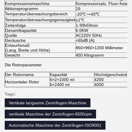
Kompressionsmaschine
Kompressorsatz, Fluor-freie
Aktionsprogramm
16
Temperaturüberwachungsbereich
-20℃~+40℃
Temperaturüberwachungsgenauigkeit
±1℃
Zeitenfolge
1-99h59min
Gesamtkapazität
6.0KW
Quelle
AC220V 50Hz
Geräusche
<65dB (A)
Entwurfsmaß
860×960×1200 Millimeter
(Lang, Breite und Höhe)
Gewicht
450 Kilogramm
Die Rotorparameter
Der Rotorname
Kapazität
Höchstgeschwindigk
6×2×1000 ml
4200
Horizontaler Rotor
6×2400 ml
4000
Tags:
Vertikale langsame Zentrifugen-Maschine
vertikale Maschine der Zentrifugen-6500rpm
Automatische Maschine der Zentrifugen-ISO9001